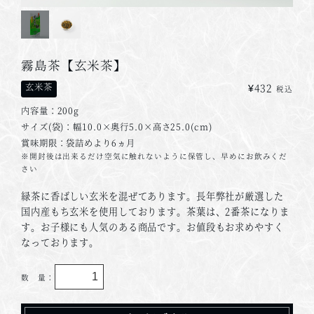
霧島茶【玄米茶】
玄米茶
¥432
税込
内容量：200g
サイズ(袋)：幅10.0×奥行5.0×高さ25.0(cm)
賞味期限：袋詰めより6ヵ月
※開封後は出来るだけ空気に触れないように保管し、早めにお飲みくだ
さい
緑茶に香ばしい玄米を混ぜてあります。長年弊社が厳選した
国内産もち玄米を使用しております。茶葉は、2番茶になりま
す。お子様にも人気のある商品です。お値段もお求めやすく
なっております。
数 量：